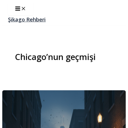
İçeriğe
Main
Menu
atla
Şikago Rehberi
Chicago’nun geçmişi